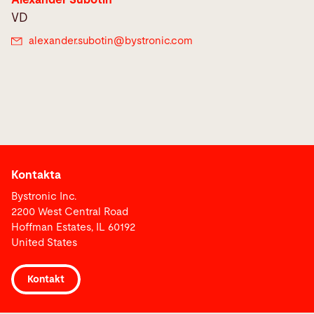
Alexander Subotin
VD
alexander.subotin@
bystronic.com
Kontakta
Bystronic Inc.
2200 West Central Road
Hoffman Estates, IL 60192
United States
Kontakt