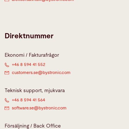
Direktnummer
Ekonomi / Fakturafrågor
+46 8 594 41 552
customers.se@
bystronic.com
Teknisk support, mjukvara
+46 8 594 41 564
software.se@
bystronic.com
Försäljning / Back Office