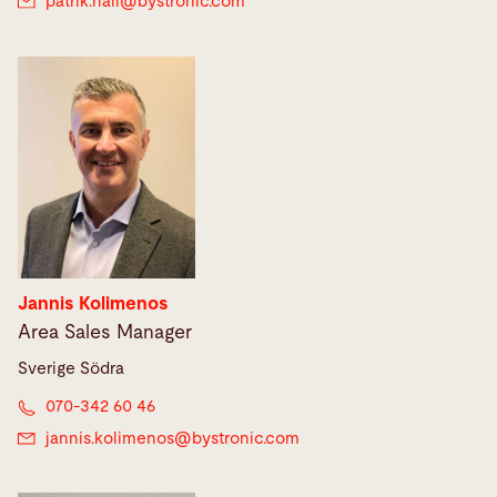
patrik.hall@
bystronic.com
Jannis Kolimenos
Area Sales Manager
Sverige Södra
070-342 60 46
jannis.kolimenos@
bystronic.com