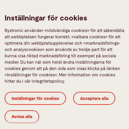
Links
Media Center
Inställningar för cookies
Quality policies
Bystronic använder «nödvändiga cookies» för att säkerställa
Rapportera ett fel
att webbplatsen fungerar korrekt, «valbara cookies» för att
TeamViewer
optimera din webbplatsupplevelse och «marknadsförings-
och analyscookies» som används av tredje part för att
kunna visa riktad marknadsföring till exempel på sociala
Sociala Medier
medier. Du kan när som helst ändra inställningarna för
cookies genom att på den sida som visas klicka på länken
«Inställningar för cookies». Mer information om cookies
hittar du i vår integritetspolicy.
Generella villkor
ISO-certifikat
Imprint
Inställningar för cookies
Acceptera alla
Inställningar för cookies
Integritetspolicy
Juridisk information
Avvisa alla
© 2026 Bystronic Group