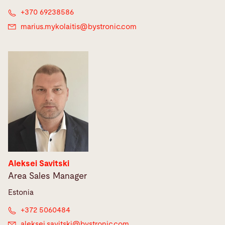
+370 69238586
marius.mykolaitis@
bystronic.com
Aleksei Savitski
Area Sales Manager
Estonia
+372 5060484
aleksei.savitski@
bystronic.com