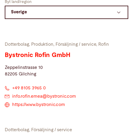
Byt land/region
Sök
Kanada · Swedish
Kontakt
myBystronic
Dotterbolag, Produktion, Försäljning / service, Rofin
Bystronic Rofin GmbH
Zeppelinstrasse 10
82205 Gilching
+49 8105 3965 0
info.rofin.emea@
bystronic.com
https://www.bystronic.com
Dotterbolag, Försäljning / service