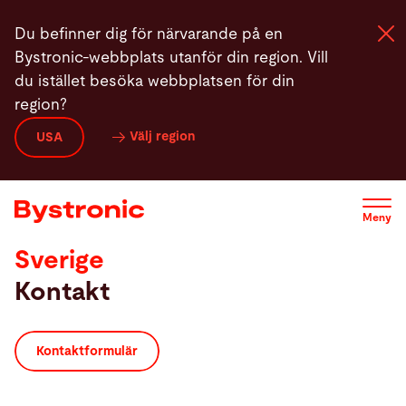
Hoppa
Du befinner dig för närvarande på en
till
Bystronic-webbplats utanför din region. Vill
huvudinnehåll
du istället besöka webbplatsen för din
region?
Maskiner och programvara
Välj region
USA
Service
Meny
Användning
Sverige
Kontakt
Newsroom
Företag
Kontaktformulär