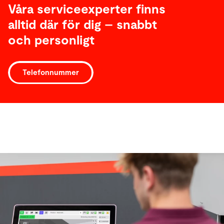
Våra serviceexperter finns
alltid där för dig – snabbt
och personligt
Telefonnummer
Programvaran