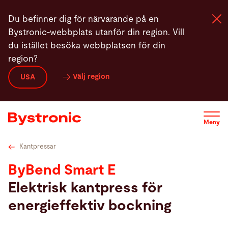
Hoppa
Tekniska data
Service
Programvaran
Kontakt
Du befinner dig för närvarande på en
till
Bystronic-webbplats utanför din region. Vill
huvudinnehåll
du istället besöka webbplatsen för din
region?
Maskiner och programvara
Välj region
USA
Service
Meny
Användning
Kantpressar
Newsroom
ByBend Smart E
Elektrisk kantpress för
Företag
energieffektiv bockning