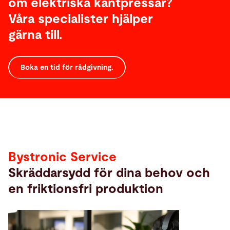
om elektriska kantpressar?
Våra specialister hjälper
gärna till.
Boka en tid för rådgivning.
Service
Bystronic Service
Skräddarsydd för dina behov och
en friktionsfri produktion