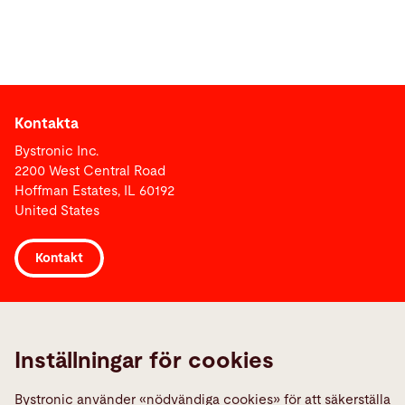
Kontakta
Bystronic Inc.
2200 West Central Road
Hoffman Estates, IL 60192
United States
Kontakt
Links
Media Center
Inställningar för cookies
Quality policies
Bystronic använder «nödvändiga cookies» för att säkerställa
Rapportera ett fel