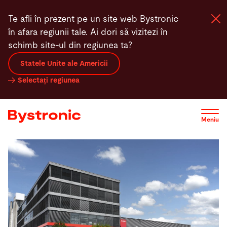
Mergi
Te afli în prezent pe un site web Bystronic
la
în afara regiunii tale. Ai dori să vizitezi în
conţinutul
schimb site-ul din regiunea ta?
principal
Statele Unite ale Americii
Mașini și Software
Selectați regiunea
Servicii
Meniu
Aplicaţii
Redacţie
Compania