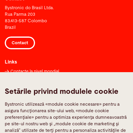
Bystronic do Brasil Ltda.
Rua Parma 203
83.413-587 Colombo
Brazil
Contact
Links
Contacte la nivel mondial
Formular de notificare
Setările privind modulele cookie
Media Center
Quality policies
Bystronic utilizează «module cookie necesare» pentru a
TeamViewer
asigura funcţionarea site-ului web, «module cookie
preferenţiale» pentru a optimiza experienţa dumneavoastră
pe site-ul nostru web şi „module cookie de marketing şi
Social Media
analiză” utilizate de terţi pentru a personaliza activităţile de