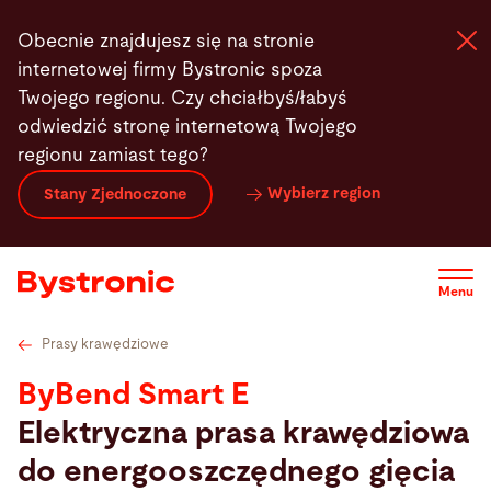
Przejdź
Dane techniczne
Serwis
Oprogramowanie
Kon
Obecnie znajdujesz się na stronie
do
internetowej firmy Bystronic spoza
treści
Twojego regionu. Czy chciałbyś/łabyś
odwiedzić stronę internetową Twojego
Maszyny i Programy
regionu zamiast tego?
Wybierz region
Stany Zjednoczone
Services
Aplikacje
Menu
Prasy krawędziowe
Wiadomości
ByBend Smart E
Elektryczna prasa krawędziowa
Przedsiębiorstwo
do energooszczędnego gięcia