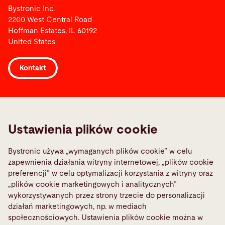
Bystronic Inc.
2200 West Central Road
Hoffman Estates, IL 60192
United States
Kontakt
Links
Kontakty na świecie
Ustawienia plików cookie
Media Center
TeamViewer
Bystronic używa „wymaganych plików cookie” w celu
zapewnienia działania witryny internetowej, „plików cookie
Zgłoszenie usterki
preferencji” w celu optymalizacji korzystania z witryny oraz
Quality policies
„plików cookie marketingowych i analitycznych”
wykorzystywanych przez strony trzecie do personalizacji
Social Media
działań marketingowych, np. w mediach
społecznościowych. Ustawienia plików cookie można w