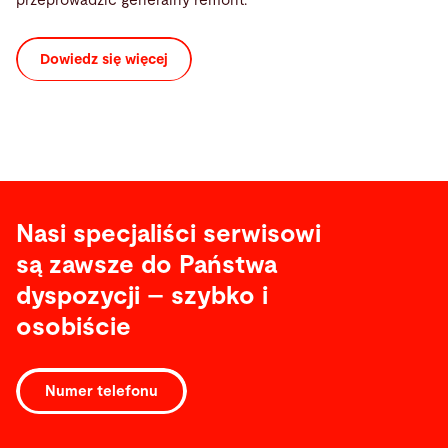
przeprowadzić generalny remont.
Dowiedz się więcej
Nasi specjaliści serwisowi
są zawsze do Państwa
dyspozycji – szybko i
osobiście
Numer telefonu
Oprogramowanie