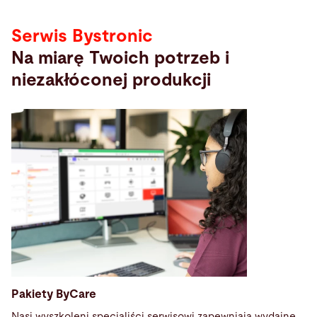
Serwis Bystronic
Na miarę Twoich potrzeb i
niezakłóconej produkcji
Pakiety ByCare
Nasi wyszkoleni specjaliści serwisowi
zapewniają wydajne