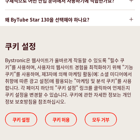
구체적으로 어떤 산업 분야에서 사용하기에 적합한가요?
공 신뢰도, 높은 정밀도가중요한OEM 및 직접 제조업체에
Preferred language for the Expert Guide?*
적합한시스템입니다. 특히다음과같은기업에적합합니다.
다양한 산업 분야에서사용가능합니다. 관련산업분야:
왜 ByTube Star 130을 선택해야 하나요?
대량으로 시리즈 제작을 하고, 정밀도가 중요한 기업
가구(실내용 및 실외용/가정용및산업용(예: 발코니난간
개방형 및 타원형프로파일 가공이 가능한 ByTube Star
안전 및 기능 부품의 엄격한공차를 준수해야 하는 기업
용파이프))와펜스및게이트 / 창문및도어프로파일
I accept the
Privacy Policy
*
ByTube Star 130은 단일 품목을 대량으로 생산하는 고객에게
130은 빠르고, 정확하며, 견고한 파이프 레이저 절단기
쿠키 설정
생산단가를 낮추고, 동시에 품질을 향상시키고자 하
만 적합한가요?
자동차 / 운송(픽업/레이싱 장비 맞춤제작, 버스및철도
를 원하는 철판 가공 업체를 위한 최적의 솔루션입니다. 다
Service
는 기업
산업)
양한 기능을 갖추고 있고, 품질이 검증된 하이엔드 파이
그렇지 않습니다. ByTube Star 130은 다양한 품목을 생
Bystronic은 웹사이트가 올바르게 작동할 수 있도록 "필수 쿠
불량품을 최소화하고, 처리 시간을 단축하기 위해 반
판매용 디스플레이 및선반솔루션 / 상업용가구 / 산업
소규모 기업의 경우 ByTube Star 130 사용 시 어떤 이점이 있
프 레이저 ByTube Star 130은 속도, 유연성, 효율성이 우
산해 높은 유연성을 필요로 하는 고객에게도 적합한 시스
키"를 사용하며, 사용자의 웹사이트 경험을 최적화하기 위해 "기능
나요?
복 정밀도가 높은 자동화공정이 중요한 기업
용선반(창고)
수합니다. ByTube 130은 신뢰할 수 있고, 정밀하며, 연
쿠키"를 사용하며, 제3자에 의해 마케팅 활동(예: 소셜 미디어에서
템입니다. ByTube Star 130은 O2, N2, 고압 공기 절
취향에 따른 광고 설정)에 활용되는 "마케팅 및 분석 쿠키"를 사용
속 대량 생산 시에도 탁월한 성능을 발휘하는 생산성이 뛰
농업(예: 트랙터 제작 관련)
단 방식을 통해 연강, 스테인리스 스틸, 알루미늄, 구리, 황
의
적지 않은 철판 가공 업체들이 제품 포트폴리오를확장하
한 마디로, 시장 경쟁력 확보를 위해매우정밀하고
효율적인 고
합니다. 각 페이지 하단의 "쿠키 설정" 링크를 클릭하여 언제든지
어난 시스템입니다. ByTube 130은 효율성, 사용자 친화
동 등 모든 일반 자재를 효율적으로 가공할 수 있습니
서
고, 새로운분야에진출하고자합니다. 이를통해보다더다양
운동 기구
성능 생산 시스템
을구현하고자하는제조업체에게적합합니다.
쿠키 설정을 변경할 수 있습니다. 쿠키에 관한 자세한 정보는 개인
성, 독보적인 가공 품질이 강점입니다.
다. 또한 ByTube Star 130은 다양한 개방형 및 폐쇄형 프
비
한제품스펙트럼과생산유연성을확보하고, 매출을향상시킬
정보 보호방침을 참조하십시오.
자전거 부품
로파일과 복잡한 특수 프로파일을 가공할 수 있어서 자
스
수있기때문입니다. 기존에플랫베드레이저로만생산했던업
배관 및 난방 시스템(스테인리스 스틸 또는철등의특수
재, 형상, 생산 공정을 폭넓게 활용하는 제조업체에게 완벽
체들에게파이프가공은매우매력적인새로운분야입니다. 또
쿠키 설정
쿠키 허용
모두 거부
자재가필요한산업) / 공기처리, 열교환기및구리가공
Bystronic의 서비스
한 시스템입니다.
한, 새로운분야에진출하기위해서는견고하고, 신뢰할수있
/ 냉각장치및열교환기 / 위생설비
원활한 생산 프로세스를 위한 고객 맞춤
으며, 유연하게사용할수있는 ByTube Star 130과 같은 파
공항 컨베이어 시스템 및공항인프라: 항공기탑승용구조