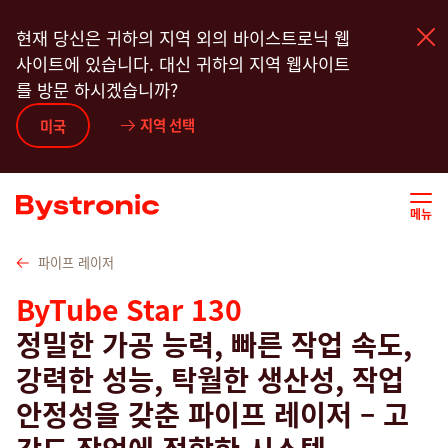
주
ube cutting solutions by industry
Industry Benefits
Options
현재 당신은 귀하의 지역 외의 바이스트로닉 웹
요
사이트에 있습니다. 대신 귀하의 지역 웹사이트
콘
를 방문 하시겠습니까?
텐
츠
지역 선택
기계 및 소프트웨어
미국
로
건
서비스
너
메뉴
뛰
기
어플리케이션
파이프 레이저
ByTube Star 130
뉴스룸
정밀한 가공 능력, 빠른 작업 속도,
강력한 성능, 탁월한 생산성, 작업
기업
안정성을 갖춘 파이프 레이저 – 고