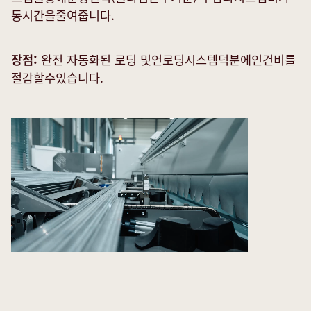
동시간을줄여줍니다.
장점:
완전 자동화된 로딩 및언로딩시스템덕분에인건비를
절감할수있습니다.