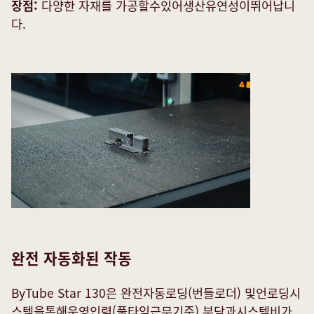
장점:
다양한 자재를 가공할수있어생산유연성이뛰어납니
다.
완전 자동화된 작동
ByTube Star 130은 완전자동로딩(번들로더) 및언로딩시
스템을통해운영인력(풀타임근무기준) 부담과시스템비가