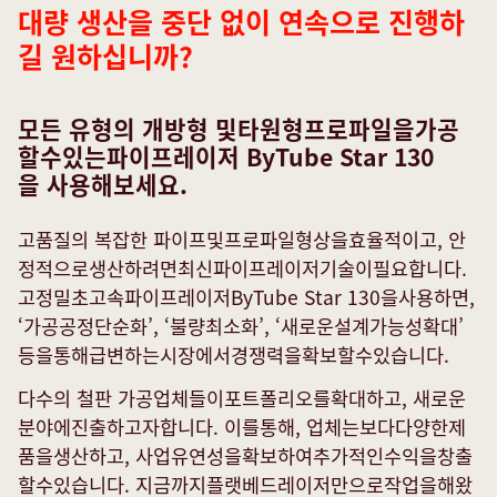
대량 생산을 중단 없이 연속으로 진행하
길 원하십니까?
모든 유형의 개방형 및타원형프로파일을가공
할수있는파이프레이저 ByTube Star 130
을 사용해보세요.
고품질의 복잡한 파이프및프로파일형상을효율적이고, 안
정적으로생산하려면최신파이프레이저기술이필요합니다.
고정밀초고속파이프레이저ByTube Star 130을사용하면,
‘가공공정단순화’, ‘불량최소화’, ‘새로운설계가능성확대’
등을통해급변하는시장에서경쟁력을확보할수있습니다.
다수의 철판 가공업체들이포트폴리오를확대하고, 새로운
분야에진출하고자합니다. 이를통해, 업체는보다다양한제
품을생산하고, 사업유연성을확보하여추가적인수익을창출
할수있습니다. 지금까지플랫베드레이저만으로작업을해왔