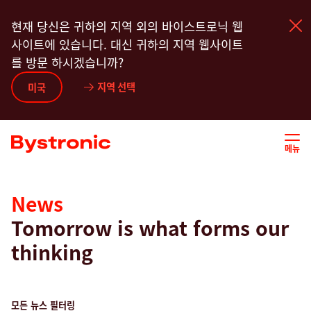
주
현재 당신은 귀하의 지역 외의 바이스트로닉 웹
요
사이트에 있습니다. 대신 귀하의 지역 웹사이트
콘
를 방문 하시겠습니까?
텐
츠
지역 선택
기계 및 소프트웨어
미국
로
건
서비스
너
메뉴
뛰
기
어플리케이션
News
Tomorrow is what forms our
뉴스룸
thinking
기업
모든 뉴스 필터링