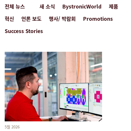
전체 뉴스
새 소식
BystronicWorld
제품
검색
혁신
언론 보도
행사/ 박람회
Promotions
Success Stories
미국 · Korean
연락처
myBystronic
5월 2026