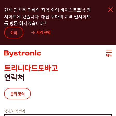
주
현재 당신은 귀하의 지역 외의 바이스트로닉 웹
요
사이트에 있습니다. 대신 귀하의 지역 웹사이트
콘
를 방문 하시겠습니까?
텐
츠
지역 선택
기계 및 소프트웨어
미국
로
건
서비스
너
메뉴
뛰
기
트리니다드토바고
어플리케이션
연락처
뉴스룸
문의 양식
기업
국가/지역 변경