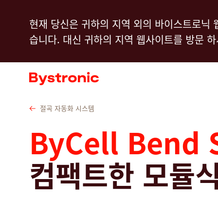
주
기술자료
Service
의 서비스
소프트
현재 당신은 귀하의 지역 외의 바이스트로닉 
요
습니다. 대신 귀하의 지역 웹사이트를 방문 
콘
텐
기계 및 소프트웨어
츠
로
서비스
건
절곡 자동화 시스템
너
어플리케이션
ByCell Bend 
뛰
기
뉴스룸
컴팩트한 모듈식
기업