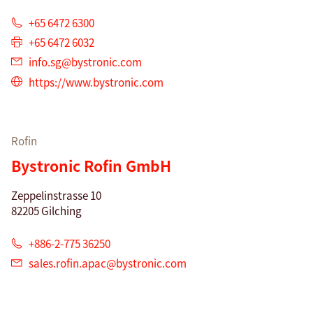
+65 6472 6300
+65 6472 6032
info.sg@
bystronic.com
https://www.bystronic.com
Rofin
Bystronic Rofin GmbH
Zeppelinstrasse 10
82205 Gilching
+886-2-775 36250
sales.rofin.apac@
bystronic.com