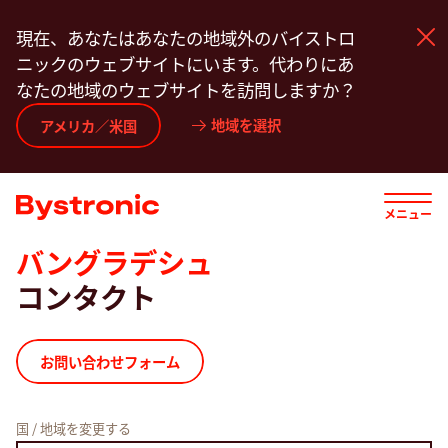
メ
現在、あなたはあなたの地域外のバイストロ
イ
ニックのウェブサイトにいます。代わりにあ
ン
なたの地域のウェブサイトを訪問しますか？
コ
ン
地域を選択
機械・ソフトウエア
アメリカ／米国
テ
ン
サービス
ツ
メニュー
に
移
バングラデシュ
用途
動
コンタクト
Newsroom
お問い合わせフォーム
弊社について
国 / 地域を変更する