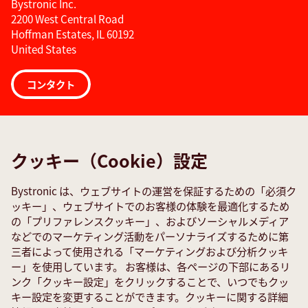
Bystronic Inc.
2200 West Central Road
Hoffman Estates, IL 60192
United States
コンタクト
Links
Media Center
クッキー（Cookie）設定
Quality policies
Bystronic は、ウェブサイトの運営を保証するための「必須ク
TeamViewer
ッキー」、ウェブサイトでのお客様の体験を最適化するため
サービスへのお問い合わせ
の「プリファレンスクッキー」、およびソーシャルメディア
などでのマーケティング活動をパーソナライズするために第
世界中の連絡先
三者によって使用される「マーケティングおよび分析クッキ
ー」を使用しています。 お客様は、各ページの下部にあるリ
ソーシャルメディア
ンク「クッキー設定」をクリックすることで、いつでもクッ
キー設定を変更することができます。クッキーに関する詳細