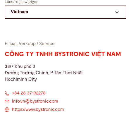
Land/regio wijzigen
Zoeken
China · Dutch
Contact
myBystronic
Filiaal, Verkoop / Service
CÔNG TY TNHH BYSTRONIC VIỆT NAM
38/7 Khu phố 3
Đường Trường Chinh, P. Tân Thới Nhất
Hochiminh City
+84 28 37192278
info.vn@
bystronic.com
https://www.bystronic.com