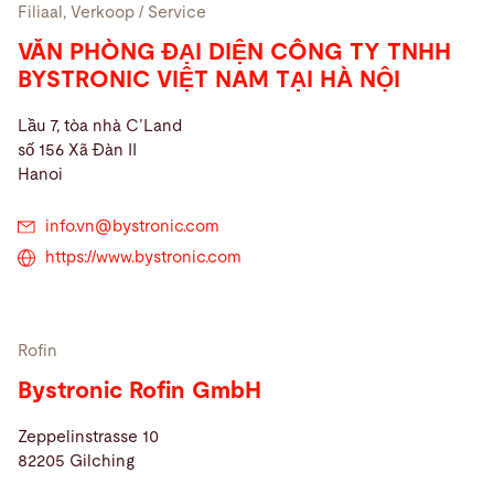
Filiaal, Verkoop / Service
VĂN PHÒNG ĐẠI DIỆN CÔNG TY TNHH
BYSTRONIC VIỆT NAM TẠI HÀ NỘI
Lầu 7, tòa nhà C’Land
số 156 Xã Đàn II
Hanoi
info.vn@
bystronic.com
https://www.bystronic.com
Rofin
Bystronic Rofin GmbH
Zeppelinstrasse 10
82205 Gilching