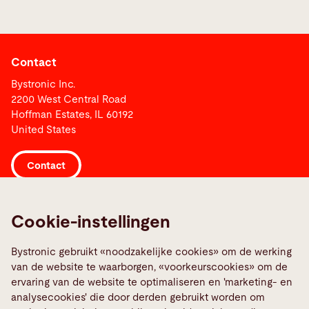
Contact
Bystronic Inc.
2200 West Central Road
Hoffman Estates, IL 60192
United States
Contact
Links
Cookie-instellingen
Media Center
Bystronic gebruikt «noodzakelijke cookies» om de werking
Report a fault
van de website te waarborgen, «voorkeurscookies» om de
TeamViewer
ervaring van de website te optimaliseren en 'marketing- en
Quality policies
analysecookies' die door derden gebruikt worden om