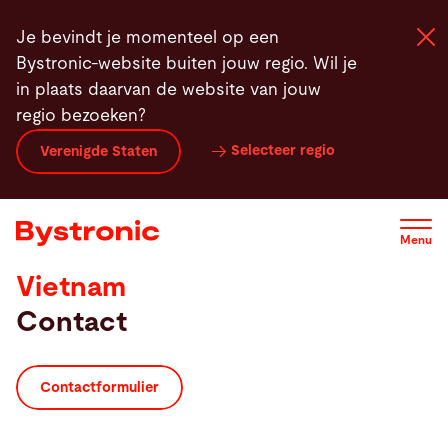
Overslaan
Je bevindt je momenteel op een
en
Bystronic-website buiten jouw regio. Wil je
naar
in plaats daarvan de website van jouw
de
regio bezoeken?
inhoud
Machines en Software
gaan
Selecteer regio
Verenigde Staten
Service
Menu
Applicaties
Vietnam
Contact
Newsroom
Onderneming
Contactformulier