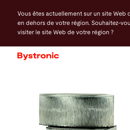
Aller
Vous êtes actuellement sur un site Web 
au
en dehors de votre région. Souhaitez-vou
contenu
visiter le site Web de votre région ?
principal
Machines et Logiciel
Services
Applications
Actualités - Presse
Entreprise