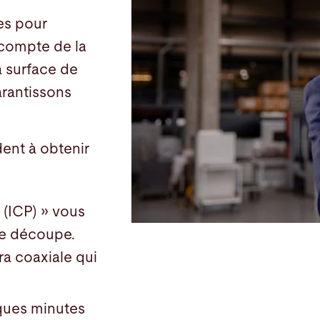
es pour
t compte de la
a surface de
arantissons
dent à obtenir
 (ICP) » vous
de découpe.
a coaxiale qui
lques minutes