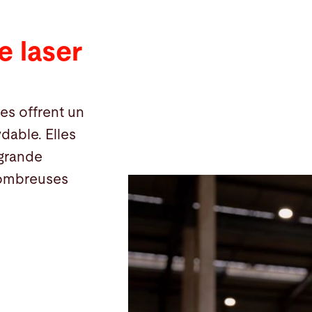
 laser
s offrent un
ydable. Elles
grande
 nombreuses