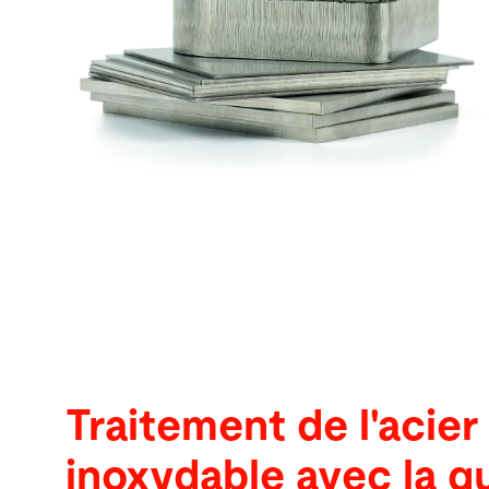
Recherche
Etats-Unis · Français
Contact
myBystronic
Traitement de l'acier
inoxydable avec la qu