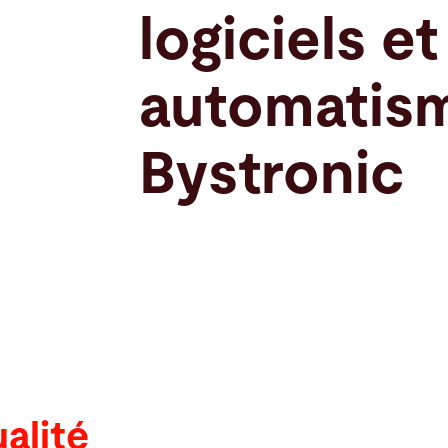
logiciels et
automatis
Bystronic
alité