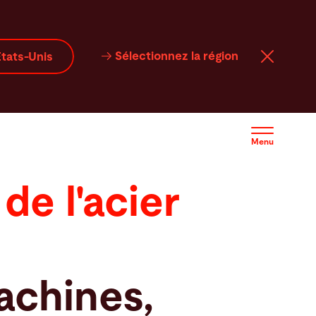
Sélectionnez la région
tats-Unis
Menu
de l'acier
achines,