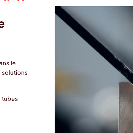
e
ans le
 solutions
à tubes