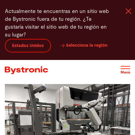
Pasar
Actualmente te encuentras en un sitio web
al
de Bystronic fuera de tu región. ¿Te
contenido
gustaría visitar el sitio web de tu región en
principal
su lugar?
Máquinas y Software
Selecciona la región
Estados Unidos
Servicios
Menú
Aplicaciones
Sala de prensa
Empresa