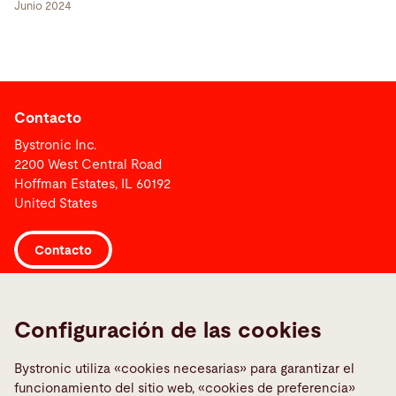
Junio 2024
Contacto
Bystronic Inc.
2200 West Central Road
Hoffman Estates, IL 60192
United States
Contacto
Links
Configuración de las cookies
Media Center
Informar sobre una averia
Bystronic utiliza «cookies necesarias» para garantizar el
funcionamiento del sitio web, «cookies de preferencia»
TeamViewer