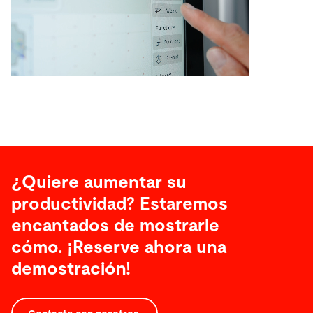
¿Quiere aumentar su
productividad? Estaremos
encantados de mostrarle
cómo. ¡Reserve ahora una
demostración!