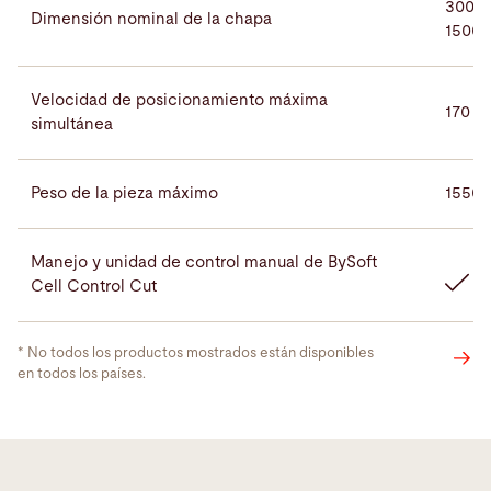
3000 
Dimensión nominal de la chapa
1500
Velocidad de posicionamiento máxima
170 m
simultánea
Peso de la pieza máximo
1550 
Manejo y unidad de control manual de BySoft
Cell Control Cut
* No todos los productos mostrados están disponibles
en todos los países.
Información y datos de la máquina
(PDF, 2.2 MB)