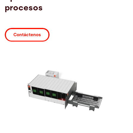
procesos
Buscar
Grecia · Español
Contacto
myBystronic
Contáctenos