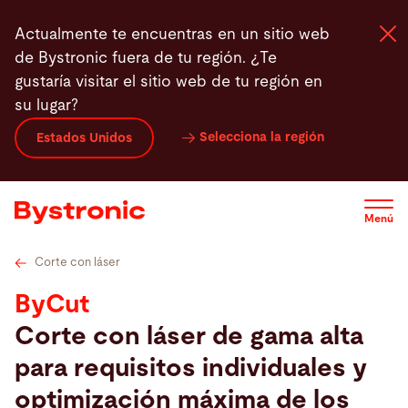
Pasar
Ventajas
Los paquetes ByCut
ByCut Configurar
Actualmente te encuentras en un sitio web
al
de Bystronic fuera de tu región. ¿Te
contenido
gustaría visitar el sitio web de tu región en
principal
su lugar?
Máquinas y Software
Selecciona la región
Estados Unidos
Servicios
Menú
Aplicaciones
Corte con láser
Sala de prensa
ByCut
Corte con láser de gama alta
Empresa
para requisitos individuales y
optimización máxima de los