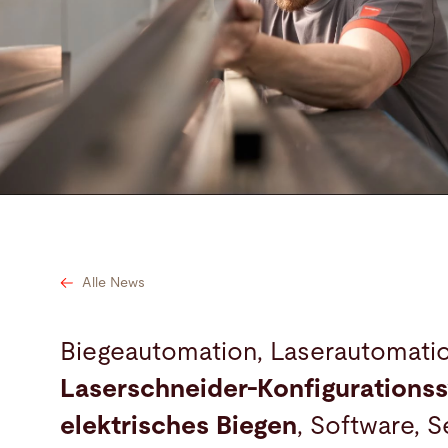
Suche
Brasilien · Deutsch
Kontakt
myBystronic
Alle News
Biegeautomation, Laserautomatio
Laserschneider-Konfigurations
elektrisches Biegen
, Software, 