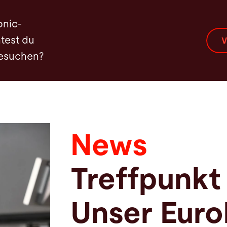
onic-
test du
V
besuchen?
News
Treffpunkt
Unser Euro