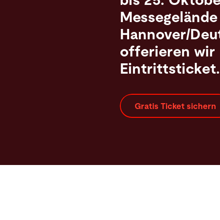
bis 25. Oktob
Messegelände
Hannover/Deut
offerieren wir 
Eintrittsticket.
Gratis Ticket sichern