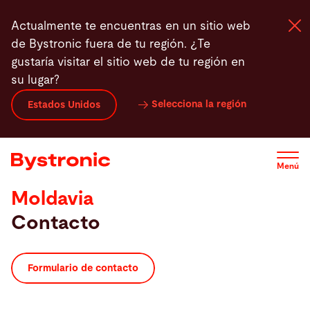
Pasar
Actualmente te encuentras en un sitio web
al
de Bystronic fuera de tu región. ¿Te
contenido
gustaría visitar el sitio web de tu región en
principal
su lugar?
Máquinas y Software
Selecciona la región
Estados Unidos
Servicios
Menú
Aplicaciones
Moldavia
Contacto
Sala de prensa
Empresa
Formulario de contacto