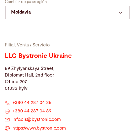
Cambiar de país/región
Buscar
Estados Unidos · Español
Contacto
myBystronic
Filial, Venta / Servicio
LLC Bystronic Ukraine
59 Zhylyanskaya Street,
Diplomat Hall, 2nd floor,
Office 207
01033 Kyiv
+380 44 287 04 35
+380 44 287 04 89
info.cis@
bystronic.com
https://www.bystronic.com