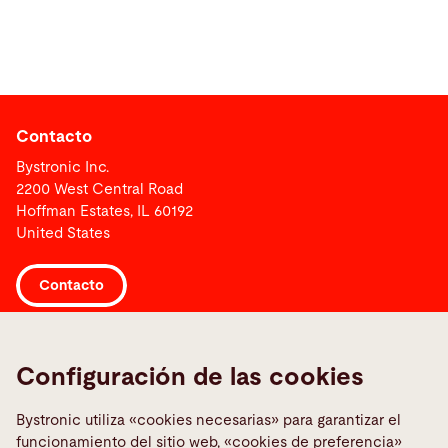
Contacto
Bystronic Inc.
2200 West Central Road
Hoffman Estates, IL 60192
United States
Contacto
Links
Configuración de las cookies
Informar sobre una averia
Media Center
Bystronic utiliza «cookies necesarias» para garantizar el
funcionamiento del sitio web, «cookies de preferencia»
Quality policies