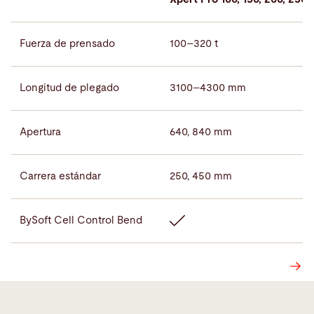
Fuerza de prensado
100–320 t
Longitud de plegado
3100–4300 mm
Apertura
640, 840 mm
Carrera estándar
250, 450 mm
BySoft Cell Control Bend
Ficha técnica de Xpert Pro
Free Space Calculator
(PDF, 0.4 MB)