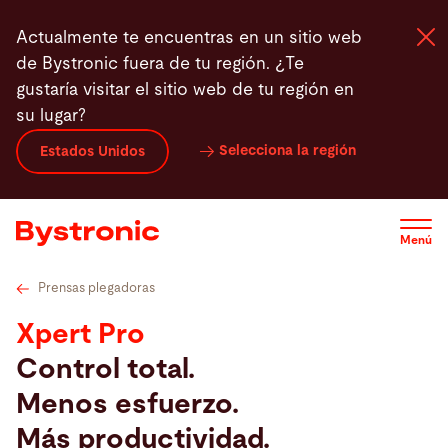
Pasar
Ventajas
Características
Opciones adicionales
Actualmente te encuentras en un sitio web
al
de Bystronic fuera de tu región. ¿Te
contenido
gustaría visitar el sitio web de tu región en
principal
su lugar?
Máquinas y Software
Selecciona la región
Estados Unidos
Servicios
Menú
Aplicaciones
Prensas plegadoras
Sala de prensa
Xpert Pro
Control total.
Empresa
Menos esfuerzo.
Más productividad.