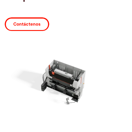
Buscar
Contáctenos
Estados Unidos · Español
Contacto
myBystronic