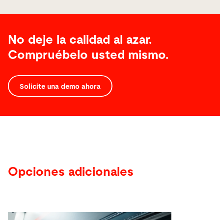
No deje la calidad al azar.
Compruébelo usted mismo.
Solicite una demo ahora
Opciones
adicionales
Opciones adicionales