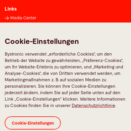
Links
Media Center
Maschinenstörung melden
TeamViewer
Cookie-Einstellungen
Quality policies
Bystronic verwendet „erforderliche Cookies“, um den
Betrieb der Website zu gewährleisten, „Präferenz-Cookies“,
Social Media
um Ihr Website-Erlebnis zu optimieren, und „Marketing und
Analyse-Cookies“, die von Dritten verwendet werden, um
Marketingmaßnahmen z. B. auf sozialen Medien zu
personalisieren. Sie können Ihre Cookie-Einstellungen
jederzeit ändern, indem Sie auf jeder Seite unten auf den
Link „Cookie-Einstellungen“ klicken. Weitere Informationen
AEB Bystronic Maschinenbau GmbH
zu Cookies finden Sie in unserer
Datenschutzrichtlinie
.
ALB Bystronic Deutschland GmbH
BySoft CAM Konditionen
Cookie-Einstellungen
Cookie-Einstellungen
Datenschutzerklärung
ISO-Zertifikate
Impressum