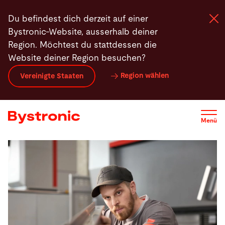
Direkt
Du befindest dich derzeit auf einer
zum
Bystronic-Website, ausserhalb deiner
Inhalt
Region. Möchtest du stattdessen die
Website deiner Region besuchen?
Maschinen und Software
Region wählen
Vereinigte Staaten
Services
Menü
Applikationen
Newsroom
Unternehmen