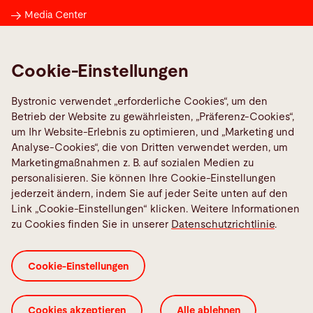
Media Center
Maschinenstörung melden
TeamViewer
Cookie-Einstellungen
Quality policies
Bystronic verwendet „erforderliche Cookies“, um den
Betrieb der Website zu gewährleisten, „Präferenz-Cookies“,
Social Media
um Ihr Website-Erlebnis zu optimieren, und „Marketing und
Analyse-Cookies“, die von Dritten verwendet werden, um
Marketingmaßnahmen z. B. auf sozialen Medien zu
personalisieren. Sie können Ihre Cookie-Einstellungen
jederzeit ändern, indem Sie auf jeder Seite unten auf den
Link „Cookie-Einstellungen“ klicken. Weitere Informationen
AEB Bystronic Maschinenbau GmbH
zu Cookies finden Sie in unserer
Datenschutzrichtlinie
.
ALB Bystronic Deutschland GmbH
BySoft CAM Konditionen
Cookie-Einstellungen
Cookie-Einstellungen
Datenschutzerklärung
ISO-Zertifikate
Impressum
Rechtliche Hinweise
Cookies akzeptieren
Alle ablehnen