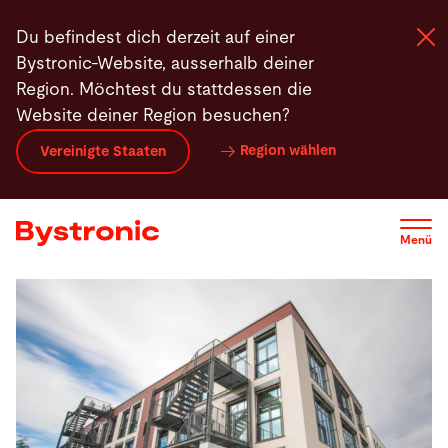
Direkt
Du befindest dich derzeit auf einer
zum
Bystronic-Website, ausserhalb deiner
Inhalt
Region. Möchtest du stattdessen die
Website deiner Region besuchen?
Maschinen und Software
Region wählen
Vereinigte Staaten
Services
Menü
Applikationen
Newsroom
Unternehmen