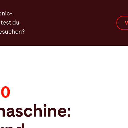
eatures
Highlights
Automation
Service
Ser
onic-
test du
V
besuchen?
80
maschine: