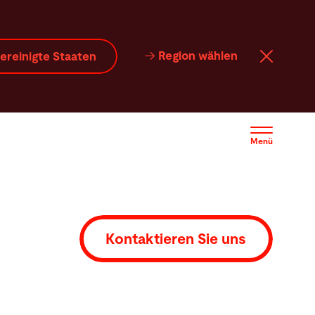
vice
Software
Kontakt
Region wählen
ereinigte Staaten
Menü
Kontaktieren Sie uns