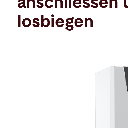
anschliessen 
Suche
losbiegen
Vereinigte Staaten · Deutsch
Kontakt
myBystronic