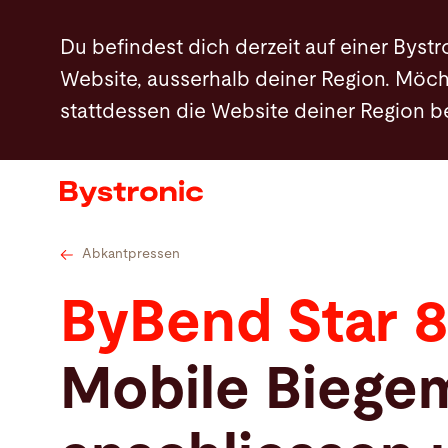
Direkt
Technische Daten
Abkantwerkzeuge
F
Du befindest dich derzeit auf einer Bystr
zum
Website, ausserhalb deiner Region. Möch
Inhalt
stattdessen die Website deiner Region 
Maschinen und Software
Services
Applikationen
Abkantpressen
ByBend Star 
Newsroom
Mobile Biege
Unternehmen