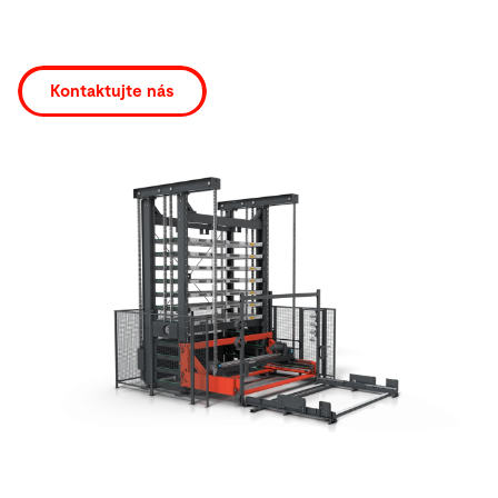
Hledat
Kontaktujte nás
Švýcarsko · Czech
Kontakt
myBystronic