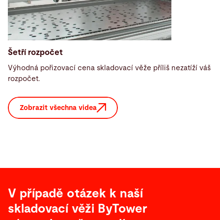
Šetří rozpočet
Výhodná pořizovací cena skladovací věže příliš nezatíží váš
rozpočet.
Zobrazit všechna videa
V případě otázek k naší
skladovací věži ByTower