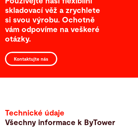
Používejte naši flexibilní
skladovací věž a zrychlete
si svou výrobu. Ochotně
vám odpovíme na veškeré
otázky.
Kontaktujte nás
Technické
údaje
Technické údaje
Všechny informace k ByTower