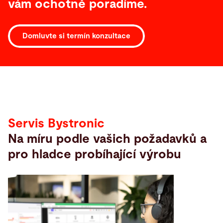
vám ochotně poradíme.
Domluvte si termín konzultace
Servis
Servis Bystronic
Na míru podle vašich požadavků a
pro hladce probíhající výrobu