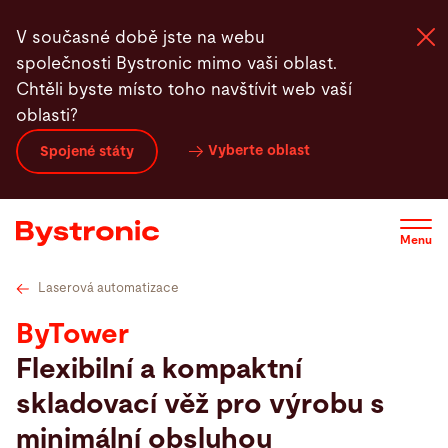
Přejít
Technické údaje
Videa
Servis
Software
K
V současné době jste na webu
k
společnosti Bystronic mimo vaši oblast.
hlavnímu
Chtěli byste místo toho navštívit web vaší
obsahu
oblasti?
Zařízení a software
Vyberte oblast
Spojené státy
Služby
Menu
Aplikace
Laserová automatizace
Newsroom
ByTower
Flexibilní a kompaktní
Společnost
skladovací věž pro výrobu s
minimální obsluhou