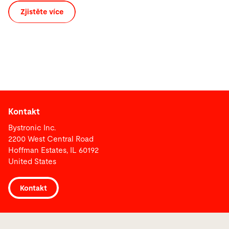
Zjistěte více
Kontakt
Bystronic Inc.
2200 West Central Road
Hoffman Estates, IL 60192
United States
Kontakt
Odkazy