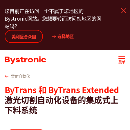
跳
技术参数
视频
百超 服务
软件
联系我们
您目前正在访问一个不属于您地区的
转
Bystronic网站。您想要转而访问您地区的网
到
站吗？
主
要
选择地区
产品中心
美利坚合众国
内
容
服务
菜单
应用程序
雷射自動化
ByTrans 和 ByTrans Extended
新闻动态
激光切割自动化设备的集成式上
下料系统
关于我们