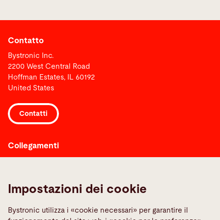
Contatto
Bystronic Inc.
2200 West Central Road
Hoffman Estates, IL 60192
United States
Contatti
Collegamenti
Berufsbildung
Fornitori
Impostazioni dei cookie
Contatta il service
Media Center
Bystronic utilizza i «cookie necessari» per garantire il