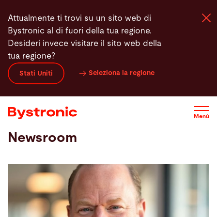
Salta
Attualmente ti trovi su un sito web di
al
Bystronic al di fuori della tua regione.
contenuto
Desideri invece visitare il sito web della
principale
tua regione?
Macchine e Software
Seleziona la regione
Stati Uniti
Servizi
Menù
Applicazioni
Newsroom
Newsroom
Azienda