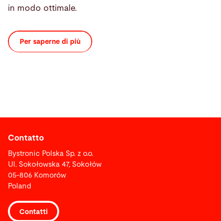
in modo ottimale.
Per saperne di più
Contatto
Bystronic Polska Sp. z o.o.
Ul. Sokołowska 47, Sokołów
05-806 Komorów
Poland
Contatti