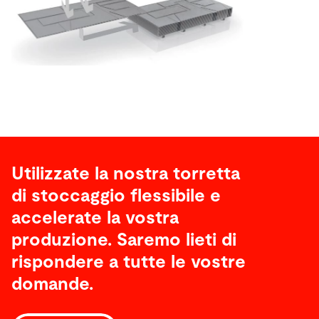
Utilizzate la nostra torretta
di stoccaggio flessibile e
accelerate la vostra
produzione. Saremo lieti di
rispondere a tutte le vostre
domande.