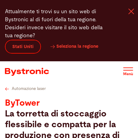
Salta
Dati tecnici
Video
Assistenza
Software
C
Attualmente ti trovi su un sito web di
al
Bystronic al di fuori della tua regione.
contenuto
Desideri invece visitare il sito web della
principale
tua regione?
Macchine e Software
Seleziona la regione
Stati Uniti
Servizi
Menù
Applicazioni
Automazione laser
Newsroom
ByTower
La torretta di stoccaggio
Azienda
flessibile e compatta per la
produzione con presenza di