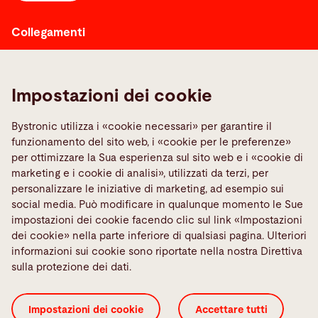
Collegamenti
Berufsbildung
Fornitori
Impostazioni dei cookie
Contatta il service
Media Center
Bystronic utilizza i «cookie necessari» per garantire il
funzionamento del sito web, i «cookie per le preferenze»
TeamViewer
per ottimizzare la Sua esperienza sul sito web e i «cookie di
Quality policies
marketing e i cookie di analisi», utilizzati da terzi, per
personalizzare le iniziative di marketing, ad esempio sui
Social Media
social media. Può modificare in qualunque momento le Sue
impostazioni dei cookie facendo clic sul link «Impostazioni
dei cookie» nella parte inferiore di qualsiasi pagina. Ulteriori
informazioni sui cookie sono riportate nella nostra Direttiva
sulla protezione dei dati.
Certificati ISO
GTC 3rd parties
GTC
Impostazioni dei cookie
Accettare tutti