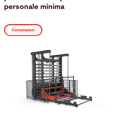
personale minima
Cerca
Germania · Italian
Contatti
myBystronic
Contattateci