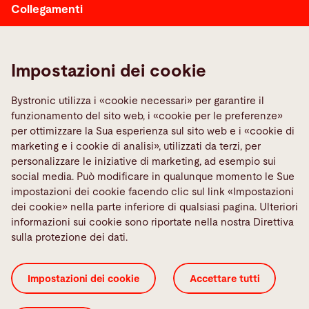
Collegamenti
Berufsbildung
Fornitori
Impostazioni dei cookie
Contatta il service
Media Center
Bystronic utilizza i «cookie necessari» per garantire il
funzionamento del sito web, i «cookie per le preferenze»
TeamViewer
per ottimizzare la Sua esperienza sul sito web e i «cookie di
Quality policies
marketing e i cookie di analisi», utilizzati da terzi, per
personalizzare le iniziative di marketing, ad esempio sui
Social Media
social media. Può modificare in qualunque momento le Sue
impostazioni dei cookie facendo clic sul link «Impostazioni
dei cookie» nella parte inferiore di qualsiasi pagina. Ulteriori
informazioni sui cookie sono riportate nella nostra Direttiva
sulla protezione dei dati.
Certificati ISO
GTC 3rd parties
GTC
Impostazioni dei cookie
Accettare tutti
Impostazioni dei cookie
Informativa sulla privacy