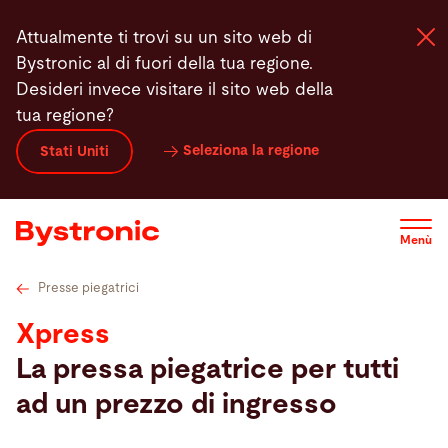
Salta
Dati tecnici
Utensili per presse piegatrici
Funzioni
Video
Attualmente ti trovi su un sito web di
al
Bystronic al di fuori della tua regione.
contenuto
Desideri invece visitare il sito web della
principale
tua regione?
Macchine e Software
Seleziona la regione
Stati Uniti
Servizi
Menù
Applicazioni
Presse piegatrici
Newsroom
Xpress
La pressa piegatrice per tutti
Azienda
ad un prezzo di ingresso