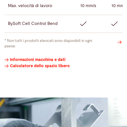
Max. velocità di lavoro
10 mm/s
10 mm/
BySoft Cell Control Bend
* Non tutti i prodotti elencati sono disponibili in ogni
paese.
Informazioni macchina e dati
Utensili
Calcolatore dello spazio libero
per
presse
piegatrici