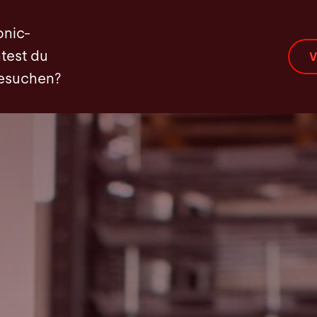
Calculator
Kontakt
onic-
test du
V
besuchen?