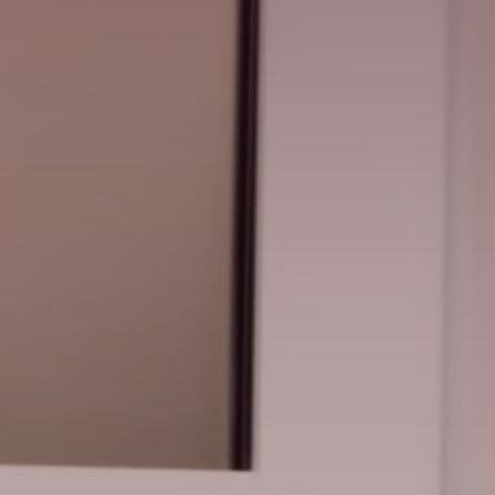
Suche
China · Deutsch
Kontakt
myBystronic