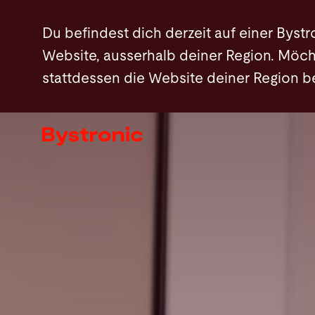
Direkt
Vorteile
Klemmungstypen
Free Space 
Du befindest dich derzeit auf einer Bystr
zum
Website, ausserhalb deiner Region. Möch
Inhalt
stattdessen die Website deiner Region 
Maschinen und Software
Services
Applikationen
Newsroom
Unternehmen