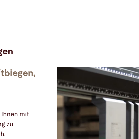
gen
ftbiegen,
 Ihnen mit
ng zu
h.