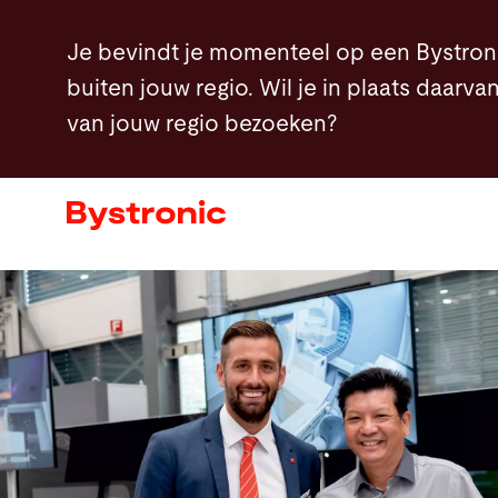
Overslaan
Je bevindt je momenteel op een Bystron
en
buiten jouw regio. Wil je in plaats daarv
naar
van jouw regio bezoeken?
de
Machines en Software
inhoud
gaan
Service
Applicaties
Newsroom
Onderneming