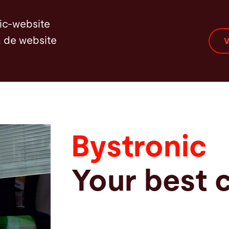
ic-website
an de website
V
Bystronic
Your best 