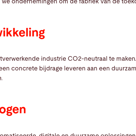
en we ondernemingen om de fabriek van de toe
ikkeling
tverwerkende industrie CO2-neutraal te maken
een concrete bijdrage leveren aan een duurza
.
hogen
omatiseerde, digitale en duurzame oplossingen