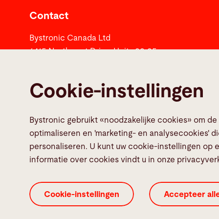
Contact
Bystronic Canada Ltd
6415 Northwest Drive, Units 33-35
Mississauga, ON L4V 1X1
Canada
Cookie-instellingen
Contact
Bystronic gebruikt «noodzakelijke cookies» om de
optimaliseren en 'marketing- en analysecookies' d
personaliseren. U kunt uw cookie-instellingen op e
informatie over cookies vindt u in onze privacyverk
Algemene contractvoorwaarden
Colofon
Cookie-instellingen
Accepteer all
Juridische informatie