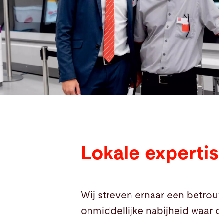
Zoeken
Canada · Dutch
Contact
myBystronic
Lokale experti
Wij streven ernaar een betrou
onmiddellijke nabijheid waar 