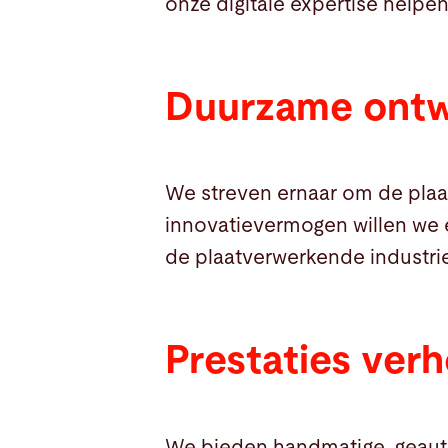
onze digitale expertise help
Duurzame ontw
We streven ernaar om de plaa
innovatievermogen willen we 
de plaatverwerkende industrie
Prestaties ver
We bieden handmatige, geaut