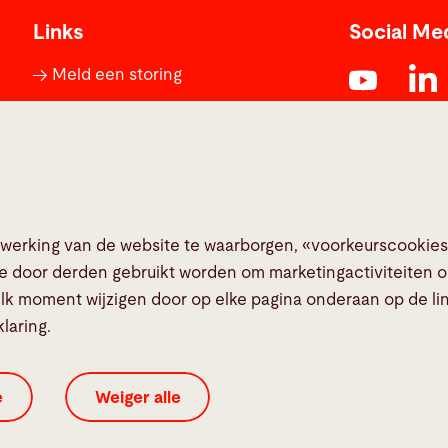
Links
Social Me
Meld een storing
Media Center
TeamViewer
Quality policies
 werking van de website te waarborgen, «voorkeurscookies
ie door derden gebruikt worden om marketingactiviteiten o
lk moment wijzigen door op elke pagina onderaan op de link
laring.
Cookie-instellingen
Gegevensbeschermingsverklar
e
Weiger alle