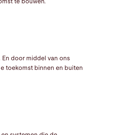
komst te bouwen.
. En door middel van ons
me toekomst binnen en buiten
 en systemen die de