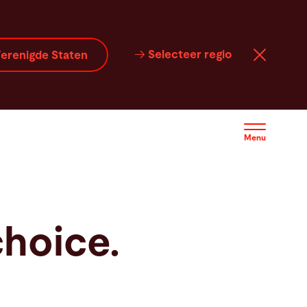
Selecteer regio
erenigde Staten
Menu
choice.