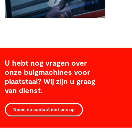
U hebt nog vragen over
onze buigmachines voor
plaatstaal? Wij zijn u graag
van dienst.
Neem nu contact met ons op
Technische
gegevens