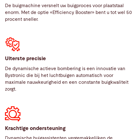
Alle gegevens in één oogopslag: ons Optical Bend
lager geluidsniveau.
De buigmachine versnelt uw buigproces voor plaatstaal
Guiding System verschaft u alle gegevens over het
enorm. Met de optie «Efficiency Booster» bent u tot wel 50
complete buigproces.
procent sneller.
Uiterste precisie
De dynamische actieve bombering is een innovatie van
Bystronic die bij het luchtbuigen automatisch voor
maximale nauwkeurigheid en een constante buigkwaliteit
zorgt.
Krachtige ondersteuning
Dynamische buigassistenten vergemakkelijken de