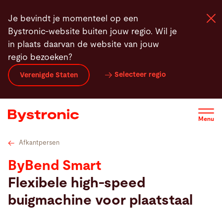
Overslaan
Technische gegevens
Kantgereedschap
Features
Je bevindt je momenteel op een
en
Bystronic-website buiten jouw regio. Wil je
naar
in plaats daarvan de website van jouw
de
regio bezoeken?
inhoud
Machines en Software
gaan
Selecteer regio
Verenigde Staten
Service
Menu
Applicaties
Afkantpersen
Newsroom
ByBend Smart
Flexibele high-speed
Onderneming
buigmachine voor plaatstaal