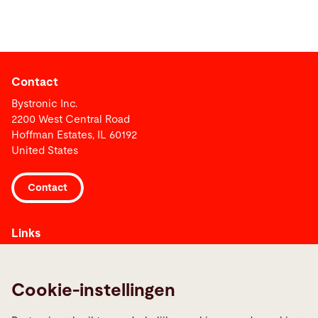
Contact
Bystronic Inc.
2200 West Central Road
Hoffman Estates, IL 60192
United States
Contact
Links
Meld een storing
Media Center
Cookie-instellingen
TeamViewer