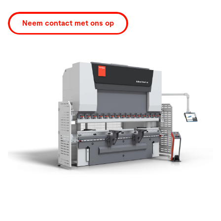
Neem contact met ons op
Zoeken
Verenigde Staten · Dutch
Contact
myBystronic