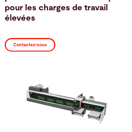
pour les charges de travail
Recherche
élevées
Etats-Unis · Français
Contact
myBystronic
Contactez-nous