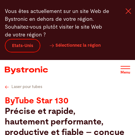
Aller
Tube cutting solutions by industry
Industry Benefits
Options
Vous êtes actuellement sur un site Web de
au
Bystronic en dehors de votre région.
contenu
Souhaitez-vous plutôt visiter le site Web
principal
de votre région ?
Machines et Logiciel
Sélectionnez la région
Etats-Unis
Services
Menu
Applications
Laser pour tubes
Actualités - Presse
ByTube Star 130
Précise et rapide,
Entreprise
hautement performante,
productive et fiable – conçue