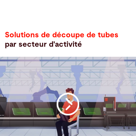
cutting
solutions
by
industry
Solutions de découpe de tubes
par secteur d'activité