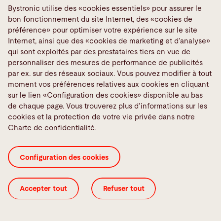
Bystronic utilise des «cookies essentiels» pour assurer le
bon fonctionnement du site Internet, des «cookies de
Cutting Warranty Premium
préférence» pour optimiser votre expérience sur le site
Internet, ainsi que des «cookies de marketing et d’analyse»
Vous découpez, nous étendons la garantie.
qui sont exploités par des prestataires tiers en vue de
Bystronic offre dès à présent jusqu’à cinq ans de
personnaliser des mesures de performance de publicités
garantie sur les sources laser, le système
par ex. sur des réseaux sociaux. Vous pouvez modifier à tout
moment vos préférences relatives aux cookies en cliquant
alimentation par fibre optique ainsi que sur la tête
sur le lien «Configuration des cookies» disponible au bas
de découpe. Cette nouvelle offre apporte encore
de chaque page. Vous trouverez plus d’informations sur les
plus de sécurité au client en matière de découpe
cookies et la protection de votre vie privée dans notre
laser à fibres optiques.
Charte de confidentialité.
Depuis de nombreuses années, Bystronic met en
œuvre avec succès la technologie laser à fibres
Configuration des cookies
dans l’usinage de tôles. Nous développons cette
technologie de découpe jusque dans les moindres
Accepter tout
Refuser tout
détails. En faisant l’acquisition de nos systèmes de
découpe, vous optez non seulement pour un
processus de découpe laser innovant, mais aussi