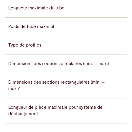
Longueur maximale du tube
6
Poids de tube maximal
17
Type de profilés
O 
Dimensions des sections circulaires (min. – max.)
Ø 
Dimensions des sections rectangulaires (min. –
10
max.)*
Longueur de pièce maximale pour système de
20
déchargement
61