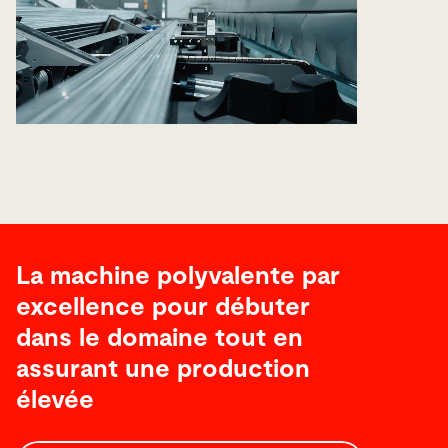
La machine polyvalente par
excellence pour débuter
dans le domaine tout en
assurant une production
élevée
Technical
Data