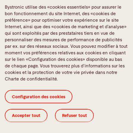
Bystronic utilise des «cookies essentiels» pour assurer le
Signaler une erreur
bon fonctionnement du site Internet, des «cookies de
Media Center
préférence» pour optimiser votre expérience sur le site
Internet, ainsi que des «cookies de marketing et d’analyse»
TeamViewer
qui sont exploités par des prestataires tiers en vue de
Quality policies
personnaliser des mesures de performance de publicités
par ex. sur des réseaux sociaux. Vous pouvez modifier à tout
Médias sociaux
moment vos préférences relatives aux cookies en cliquant
sur le lien «Configuration des cookies» disponible au bas
de chaque page. Vous trouverez plus d’informations sur les
cookies et la protection de votre vie privée dans notre
Charte de confidentialité.
CGV
Certificats ISO
Colophon
Configuration des cookies
Configuration des cookies
Configuration des cookies
Légal
Accepter tout
Refuser tout
© 2026 Bystronic Group