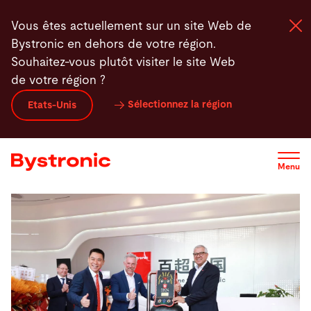
Aller
Vous êtes actuellement sur un site Web de
au
Bystronic en dehors de votre région.
contenu
Souhaitez-vous plutôt visiter le site Web
principal
de votre région ?
Machines et Logiciel
Sélectionnez la région
Etats-Unis
Services
Menu
Applications
Actualités - Presse
Entreprise