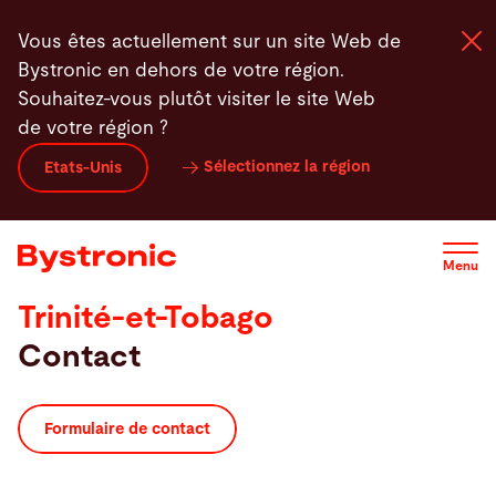
Aller
Vous êtes actuellement sur un site Web de
au
Bystronic en dehors de votre région.
contenu
Souhaitez-vous plutôt visiter le site Web
principal
de votre région ?
Machines et Logiciel
Sélectionnez la région
Etats-Unis
Services
Menu
Applications
Trinité-et-Tobago
Contact
Actualités - Presse
Entreprise
Formulaire de contact