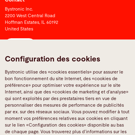
Bystronic Inc.
2200 West Central Road
Hoffman Estates, IL 60192
United States
Contact
Configuration des cookies
Liens
Bystronic utilise des «cookies essentiels» pour assurer le
Signaler une erreur
bon fonctionnement du site Internet, des «cookies de
Media Center
préférence» pour optimiser votre expérience sur le site
Internet, ainsi que des «cookies de marketing et d’analyse»
TeamViewer
qui sont exploités par des prestataires tiers en vue de
Quality policies
personnaliser des mesures de performance de publicités
par ex. sur des réseaux sociaux. Vous pouvez modifier à tout
Médias sociaux
moment vos préférences relatives aux cookies en cliquant
sur le lien «Configuration des cookies» disponible au bas
de chaque page. Vous trouverez plus d’informations sur les