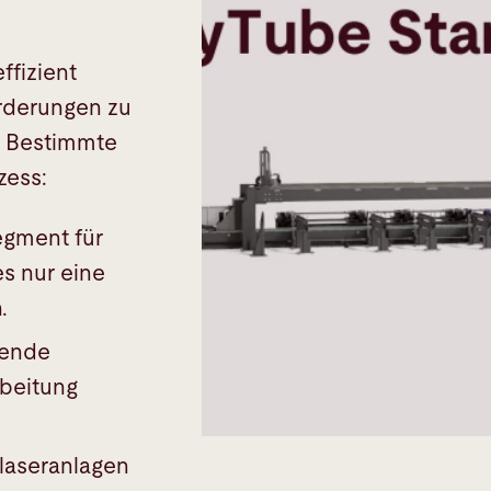
ffizient
rderungen zu
n. Bestimmte
zess:
egment für
s nur eine
.
lende
rbeitung
rlaseranlagen