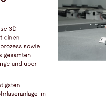
sse 3D-
et einen
dprozess sowie
es gesamten
änge und über
htigsten
hrlaseranlage im