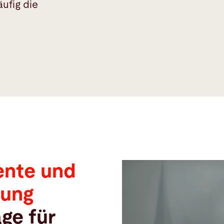
ufig die
iente und
tung
ge für