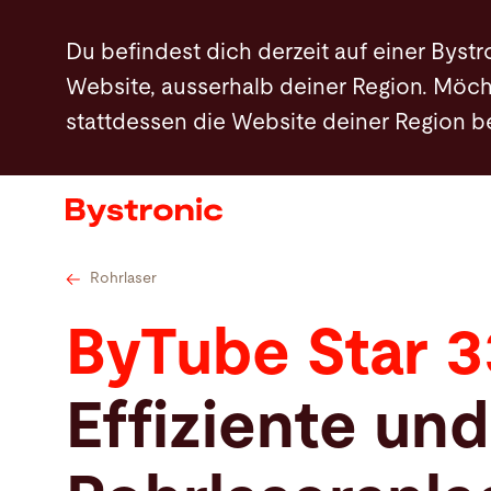
Direkt
Du befindest dich derzeit auf einer Bystr
zum
Website, ausserhalb deiner Region. Möch
Inhalt
stattdessen die Website deiner Region 
Maschinen und Software
Services
Applikationen
Rohrlaser
ByTube Star 
Newsroom
Effiziente und
Unternehmen