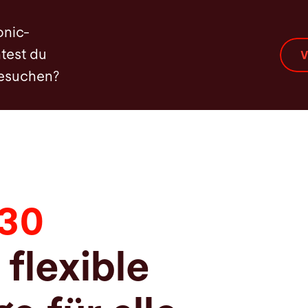
onic-
test du
V
besuchen?
330
 flexible