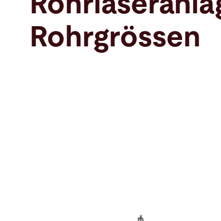
Rohrlaseranlag
Suche
Rohrgrössen
Niederlande · Deutsch
Kontakt
myBystronic